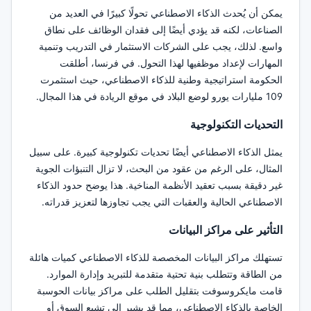
يمكن أن يُحدث الذكاء الاصطناعي تحولًا كبيرًا في العديد من
الصناعات، لكنه قد يؤدي أيضًا إلى فقدان الوظائف على نطاق
واسع. لذلك، يجب على الشركات الاستثمار في التدريب وتنمية
المهارات لإعداد موظفيها لهذا التحول. في فرنسا، أطلقت
الحكومة استراتيجية وطنية للذكاء الاصطناعي، حيث استثمرت
109 مليارات يورو لوضع البلاد في موقع الريادة في هذا المجال.
التحديات التكنولوجية
يمثل الذكاء الاصطناعي أيضًا تحديات تكنولوجية كبيرة. على سبيل
المثال، على الرغم من عقود من البحث، لا تزال التنبؤات الجوية
غير دقيقة بسبب تعقيد الأنظمة المناخية. هذا يوضح حدود الذكاء
الاصطناعي الحالية والعقبات التي يجب تجاوزها لتعزيز قدراته.
التأثير على مراكز البيانات
تستهلك مراكز البيانات المخصصة للذكاء الاصطناعي كميات هائلة
من الطاقة وتتطلب بنية تحتية متقدمة للتبريد وإدارة الموارد.
قامت مايكروسوفت بتقليل الطلب على مراكز بيانات الحوسبة
الخاصة بالذكاء الاصطناعي، مما قد يشير إلى تشبع السوق أو