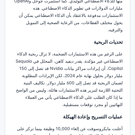
منها للذكاء الاصطناعي التوليدي. كما استثمرت جوجل وOpenAI
مليارات الدولارات في تطوير الذكاء الاصطناعي. هذه
الاستثمارات مدفوعة بالاعتقاد بأن الذكاء الاصطناعي يمكن أن
يحول مختلف القطاعات، من الرعاية الصحية إلى التمويل
والترفيه.
تحديات الربحية
على الرغم من هذه الاستثمارات الضخمة، لا تزال ربحية الذكاء
الاصطناعي غير مؤكدة. يقدر ديفيد كاهن، المحلل في Sequoia
Capital، أن إيرادات مراكز بيانات Nvidia قد تصل إلى 150
مليار دولار بحلول نهاية عام 2024، لكن الإيرادات المطلوبة
لضمان الربحية قد تصل إلى 600 مليار دولار. تكاليف البنية
التحتية اللازمة لتبرير هذه الاستثمارات هائلة، وليس من الواضح
ما إذا كان الطلب على الذكاء الاصطناعي يأتي من العملاء
النهائيين أو مجرد توقعات مستقبلية.
عمليات التسريح وإعادة الهيكلة
أعلنت مايكروسوفت عن إلغاء 10,000 وظيفة بينما تركز على