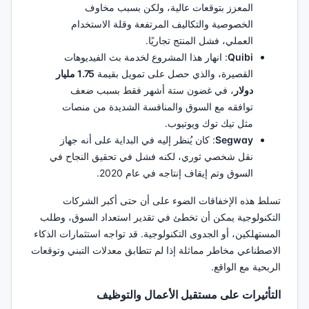
المعزز بتوقعات عالية، ولكن بسبب مخاوف
الخصوصية والتكاليف المرتفعة وقلة الاستخدام
العملي، فشل المنتج تجاريًا.
Quibi
: انهار هذا المشروع لخدمة بث الفيديوهات
القصيرة، والذي حصل على تمويل بقيمة
1.75 مليار
دولار
، في غضون ستة أشهر فقط بسبب ضعف
توافقه مع السوق والمنافسة الشديدة من منصات
مثل تيك توك ويوتيوب.
Segway
: كان يُنظر إليه في البداية على أنه جهاز
نقل شخصي ثوري، لكنه فشل في تحقيق النجاح في
السوق وتم إيقاف إنتاجه في عام 2020.
تسلط هذه الإخفاقات الضوء على أن حتى أكبر الشركات
التكنولوجية يمكن أن تخطئ في تقدير استعداد السوق، وطلب
المستهلكين، أو الجدوى التكنولوجية. قد تواجه استثمارات الذكاء
الاصطناعي مخاطر مماثلة إذا لم تتطابق معدلات التبني وتوقعات
الربحية مع الواقع.
التأثيرات على مستقبل الأعمال والتوظيف