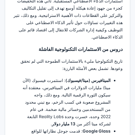
استثمارات الذكاء الاصطناعي المستقبلية. تأتي هذه التخفيضات
كجزء من جهود إعادة هيكلة أوسع تهدف إلى تقليل التكاليف
والتركيز على القطاعات ذات الأهمية الاستراتيجية. ومع ذلك، تثير
هذه التغييرات تساؤلات حول تأثير الذكاء الاصطناعي على
التوظيف وكيفية إدارة الشركات للانتقال إلى اقتصاد قائم على
الذكاء الاصطناعي.
دروس من الاستثمارات التكنولوجية الفاشلة
تاريخ التكنولوجيا مليء بالاستثمارات الطموحة التي لم تحقق
وعودها. تشمل بعض الأمثلة البارزة:
الميتافيرس (ميتا/فيسبوك)
: استثمرت فيسبوك (الآن
ميتا) مليارات الدولارات في الميتافيرس، معتقدة أنه
سيكون الثورة الرقمية التالية. ومع ذلك، واجه
المشروع صعوبة في كسب الزخم، مع تبني محدود
من المستخدمين وخسائر مالية ضخمة. في عام
2022 وحده، خسرت وحدة Reality Labs التابعة
لشركة ميتا أكثر من
13 مليار دولار
.
Google Glass
: قدمت جوجل نظاراتها للواقع