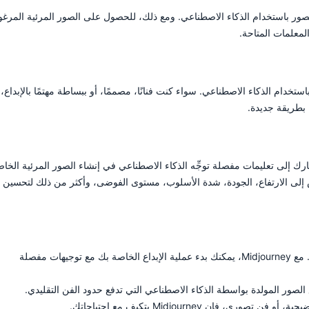
توليد الصور باستخدام الذكاء الاصطناعي. ومع ذلك، للحصول على الصور المرئية المرغو
معلمات المتاحة.
ذهلة باستخدام الذكاء الاصطناعي. سواء كنت فنانًا، مصممًا، أو ببساطة مهتمًا بالإبداع،
ام خوارزميات متقدمة، يحول Midjourney أفكارك إلى تعليمات مفصلة توجِّه الذكاء الاصطناعي في إنشاء الصور المرئية الخ
لى الارتفاع، الجودة، شدة الأسلوب، مستوى الفوضى، وأكثر من ذلك لتحسين
: وداعًا لساعات النظر إلى شاشة فارغة. مع Midjourney، يمكنك بدء عملية الإبداع الخاصة بك مع توجيهات مفصلة
صور المولدة بواسطة الذكاء الاصطناعي التي تدفع حدود الفن التقليدي.
فإن Midjourney يتكيف مع احتياجاتك.