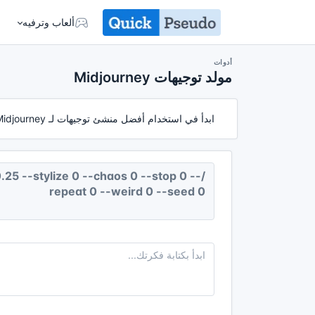
ألعاب وترفيه
أدوات
مولد توجيهات Midjourney
ابدأ في استخدام أفضل منشئ توجيهات لـ Midjourney. سهل ومجاني. أنشئ توجيهات مفصلة خصيصًا لتصاميم فريدة تم إنشاؤها بواسطة الذكاء الاصطناعي بسهولة.