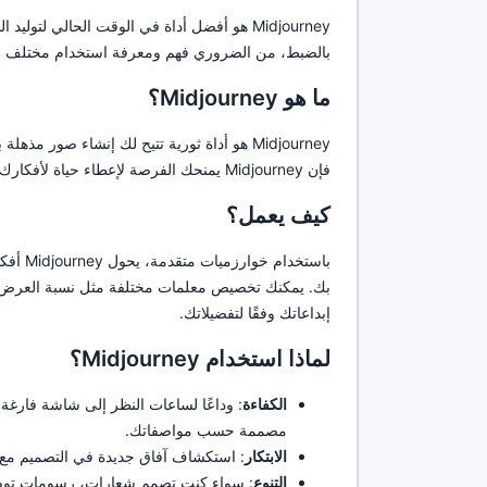
Midjourney هو أفضل أداة في الوقت الحالي ل
بالضبط، من الضروري فهم ومعرفة استخدام مختلف ال
ما هو Midjourney؟
Midjourney هو أداة ثورية تتيح لك إنشاء صور م
فإن Midjourney يمنحك الفرصة لإعطاء حياة لأفكارك بطريقة جديدة.
كيف يعمل؟
باستخد
بك. يمكنك تخصيص معلمات مختلفة مثل نسبة العرض إ
إبداعاتك وفقًا لتفضيلاتك.
لماذا استخدام Midjourney؟
الكفاءة
مصممة حسب مواصفاتك.
الابتكار
: استكشاف آفاق جديدة في التصميم مع ال
التنوع
: سواء كنت تصمم شعارات، رسومات توضيحية، أو فن تصوري، 