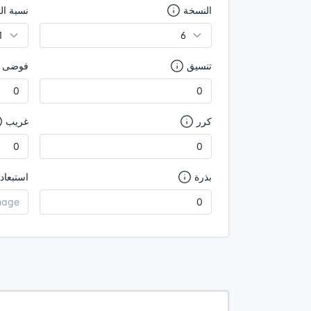
النسخة
نسبة ال
تنسيق
فوضى
كرر
غريب
بذرة
استبعاد