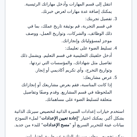
انتقل إلى قسم المهارات وأدخل مهاراتك الرئيسية.
يمكنك إضافة عدة مهارات لعرض خبرتك.
تفصيل تجربتك:
في قسم التجربة، قم بوثيقة تاريخ عملك، بما في
ذلك الوظائف، والشركات، وتواريخ العمل، ووصف
موجز لمسؤولياتك وإنجازاتك.
تسليط الضوء على تعليمك:
أدخل خلفيتك التعليمية في قسم التعليم. ويشمل ذلك
تفاصيل مثل شهاداتك، والمؤسسات التي تردتها،
وتواريخ التخرج، وأي تكريم أكاديمي أو إنجاز.
عرض مشاريعك:
إذا كانت المناسبة، فقم بعرض مشاريعك أو إنجازاتك
الملحوظة في قسم المشاريع. وقدم وصفًا وتفاصيل
متعلقة لتسليط الضوء على مساهماتك.
استخدم خيارات إعدادات السيرة الذاتية لتخصيص سيرتك الذاتية
بشكل أكبر. يمكنك اختيار "
إعادة تعيين الإعدادات
" لملء النموذج
ببيانات عينة للتحرير السريع أو "
مسح الإعدادات
" للبدء من جديد.
يمكن تخصيص مظهر سيرتك الذاتية عن طريق اختيار لون