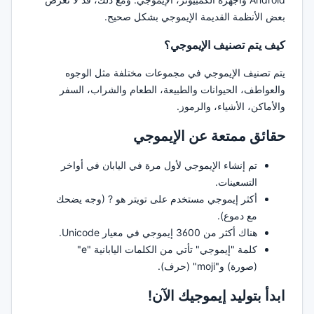
بعض الأنظمة القديمة الإيموجي بشكل صحيح.
كيف يتم تصنيف الإيموجي؟
يتم تصنيف الإيموجي في مجموعات مختلفة مثل الوجوه
والعواطف، الحيوانات والطبيعة، الطعام والشراب، السفر
والأماكن، الأشياء، والرموز.
حقائق ممتعة عن الإيموجي
تم إنشاء الإيموجي لأول مرة في اليابان في أواخر
التسعينات.
أكثر إيموجي مستخدم على تويتر هو ? (وجه يضحك
مع دموع).
هناك أكثر من 3600 إيموجي في معيار Unicode.
كلمة "إيموجي" تأتي من الكلمات اليابانية "e"
(صورة) و"moji" (حرف).
ابدأ بتوليد إيموجيك الآن!