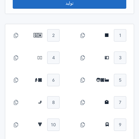
توليد
🇬🇼
2
🟫
1
✋🏼
4
💷
3
👴🏿
6
🧑🏾‍🏭
5
🚬
8
🏩
7
🔻
10
🚍
9