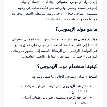
إليكم
مولد الإيموجي العشوائي
لدينا، أداتك لإنشاء تركيبات
إيموجي ممتعة ومعبرة وفريدة. سواء كنت تبحث عن وجوه
مبتسمة، إيموجي طعام، أو حتى رموز مرتبطة بالسفر، يوفر لك
مولدنا مجموعة واسعة لتلبية احتياجاتك.
ما هو مولد الإيموجي؟
مولد الإيموجي
هو أداة تتيح للمستخدمين إنشاء إيموجي عشوائي
استنادًا إلى فئات مختلفة. تُستخدم الإيموجي على نطاق واسع
في التواصل الرقمي، من الرسائل النصية إلى منشورات وسائل
التواصل الاجتماعي، مما يعزز التفاعل والتعبير العاطفي.
كيفية استخدام مولد الإيموجي؟
استخدام مولد الإيموجي الخاص بنا سهل وسريع:
اختر
عدد الإيموجي
الذي ترغب في توليده (5، 10،
15، 20، إلخ).
اختر
فئة
(وجوه مبتسمة، حيوانات، طعام، أشياء،
أعلام، إلخ).