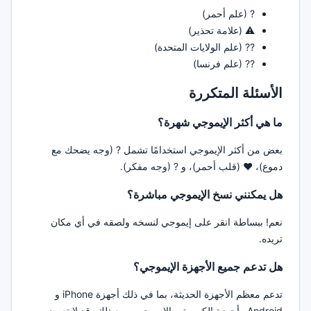
? (علم أحمر)
⚠️ (علامة تحذير)
?? (علم الولايات المتحدة)
?? (علم فرنسا)
الأسئلة المتكررة
ما هي أكثر الإيموجي شهرة؟
بعض من أكثر الإيموجي استخدامًا تشمل ? (وجه يضحك مع
دموع)، ❤️ (قلب أحمر)، و ? (وجه مفكر).
هل يمكنني نسخ الإيموجي مباشرة؟
نعم! ببساطة انقر على إيموجي لنسخه ولصقه في أي مكان
تريده.
هل تدعم جميع الأجهزة الإيموجي؟
تدعم معظم الأجهزة الحديثة، بما في ذلك أجهزة iPhone و
Android وأجهزة الكمبيوتر، الإيموجي. ومع ذلك، قد لا تعرض