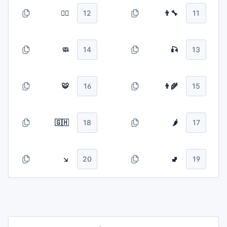
🧜‍♂️
12
👨‍🔧
11
🧼
14
🎣
13
🐯
16
👨‍🌾
15
🇬🇭
18
🌶️
17
↘️
20
🚽
19