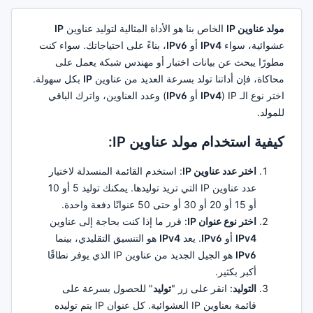
مولد عناوين IP
الخاص بنا هو الأداة المثالية لتوليد عناوين
IP
عشوائية، سواء
IPv4
أو
IPv6
، بناءً على احتياجاتك. سواء كنت
مطورًا يبحث عن بيانات اختبار أو مهندس شبكة يعمل على
محاكاة، فإن أداتنا تولد بسرعة العديد من عناوين
IP
بكل سهولة.
اختر نوع الـ IP (
IPv4
أو
IPv6
) وعدد العناوين، واترك الباقي
للمولد.
كيفية استخدام مولد عناوين IP:
اختر عدد عناوين IP
: استخدم القائمة المنسدلة لاختيار
عدد عناوين IP التي تريد توليدها. يمكنك توليد 5 أو 10
أو 15 أو 20 أو 30 أو حتى 50 عنوانًا دفعة واحدة.
اختر نوع عنوان IP
: قرر ما إذا كنت بحاجة إلى عناوين
IPv4
أو
IPv6
. يعد
IPv4
هو التنسيق التقليدي، بينما
IPv6
هو الجيل الجديد من عناوين IP الذي يوفر نطاقًا
أكبر بكثير.
التوليد
: انقر على زر "
توليد
" للحصول بسرعة على
قائمة بعناوين IP العشوائية. كل عنوان IP يتم توليده