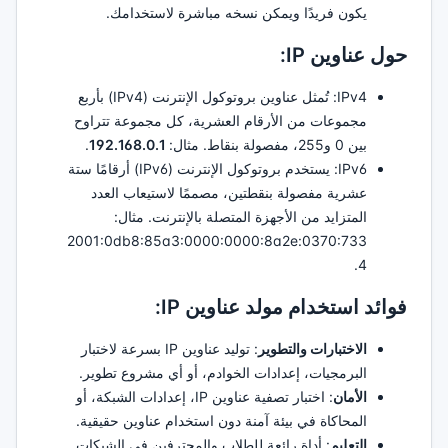
يكون فريدًا ويمكن نسخه مباشرة لاستخدامك.
حول عناوين IP:
IPv4: تُمثل عناوين بروتوكول الإنترنت (IPv4) بأربع
مجموعات من الأرقام العشرية، كل مجموعة تتراوح
بين 0 و255، مفصولة بنقاط. مثال:
192.168.0.1
.
IPv6: يستخدم بروتوكول الإنترنت (IPv6) أرقامًا ستة
عشرية مفصولة بنقطتين، مصممًا لاستيعاب العدد
المتزايد من الأجهزة المتصلة بالإنترنت. مثال:
2001:0db8:85a3:0000:0000:8a2e:0370:733
4.
فوائد استخدام مولد عناوين IP:
الاختبارات والتطوير
: توليد عناوين IP بسرعة لاختبار
البرمجيات، إعدادات الخوادم، أو أي مشروع تطوير.
الأمان
: اختبار تصفية عناوين IP، إعدادات الشبكة، أو
المحاكاة في بيئة آمنة دون استخدام عناوين حقيقية.
التعليم
: أداة رائعة للطلاب والمحترفين في الشبكات