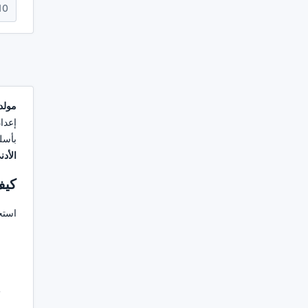
10
مولد
إعدا
بأسلو
الأد
كيف
استخ