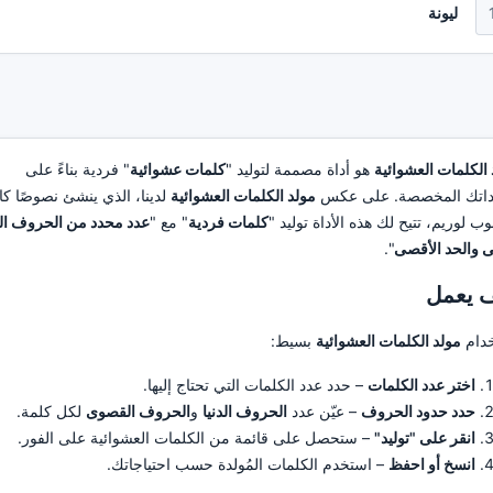
ليونة
 الكلمات العشوائية
هو أداة مصممة لتوليد "
كلمات عشوائية
" فردية بناءً على
داتك المخصصة. على عكس
مولد الكلمات العشوائية
لدينا، الذي ينشئ نصوصًا كا
ب لوريم، تتيح لك هذه الأداة توليد "
كلمات فردية
" مع "
عدد محدد من الحروف ال
نى والحد الأقصى
".
 يعمل
دام
مولد الكلمات العشوائية
بسيط:
اختر عدد الكلمات
– حدد عدد الكلمات التي تحتاج إليها.
حدد حدود الحروف
– عيّن عدد
الحروف الدنيا
و
الحروف القصوى
لكل كلمة.
انقر على "توليد"
– ستحصل على قائمة من الكلمات العشوائية على الفور.
انسخ أو احفظ
– استخدم الكلمات المُولدة حسب احتياجاتك.