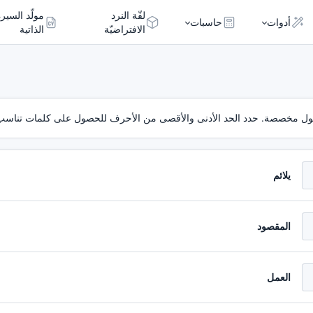
لفّة النرد
مولّد السيرة
أدوات
حاسبات
الافتراضيّة
الذاتية
طول مخصصة. حدد الحد الأدنى والأقصى من الأحرف للحصول على كلمات تناسب اح
يلائم
المقصود
العمل