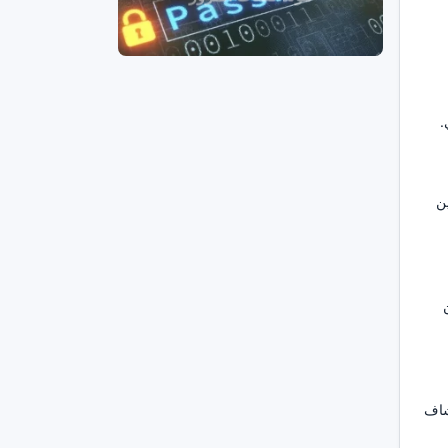
.
ن
شاف