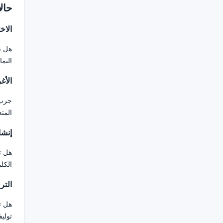
حال
الاخ
هل ت
النما
الأغ
جرب 
المتع
إنشا
هل ت
الكل
التر
هل ت
تولي