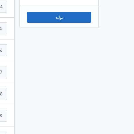
4
توليد
5
6
7
8
9