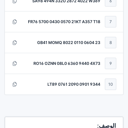
SA98 494N 332U 2872 4022 W369
6
FR76 5700 0430 0570 21KT A357 T18
7
GB41 MOMQ 8022 0110 0604 23
8
RO16 OZNN 08L0 6360 9440 4X73
9
LT89 0761 2090 0901 9344
10
الوصف: