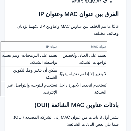
AE:8D:33:FA:92:67
الفرق بين عنوان MAC وعنوان IP
غالبًا ما يتم الخلط بين عناوين MAC وعناوين IP، لكنهما يؤديان
وظائف مختلفة:
عنوان MAC
عنوان IP
يعتمد على العتاد، ويُخصص
يعتمد على البرمجيات، ويتم تعيينه
لواجهات الشبكة.
بواسطة الشبكة.
يمكن أن يتغير وفقًا لتكوين
لا يتغير إلا إذا تم تعديله يدويًا.
الشبكة.
يُستخدم لتحديد الأجهزة داخل
يُستخدم للتوجيه والتواصل عبر
الشبكة.
الإنترنت.
بادئات عناوين MAC الشائعة (OUI)
تشير أول 3 بايتات من عنوان MAC إلى الشركة المصنعة (OUI).
فيما يلي بعض البادئات الشائعة: