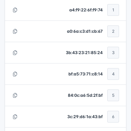
a4:f9:22:6f:f9:74
1
67:a0:6a:c3:d1:cb
2
3b:43:23:21:85:24
3
14:bf:a5:73:71:c8
4
84:0c:a6:5d:2f:bf
5
3c:29:d6:1a:43:bf
6