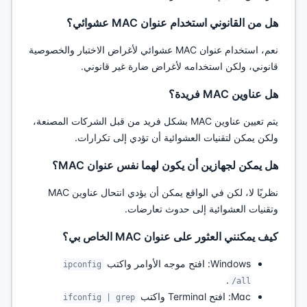
هل من القانوني استخدام عنوان MAC عشوائي؟
نعم، استخدام عنوان MAC عشوائي لأغراض الاختبار والخصوصية
قانوني، ولكن استخدامه لأغراض ضارة غير قانوني.
هل عناوين MAC فريدة؟
يتم تعيين عناوين MAC بشكل فريد من قبل الشركات المصنعة،
ولكن يمكن لتقنيات العشوائية أن تؤدي إلى تكرارات.
هل يمكن لجهازين أن يكون لهما نفس عنوان MAC؟
نظريًا لا، لكن في الواقع يمكن أن يؤدي انتحال عناوين MAC
وتقنيات العشوائية إلى حدوث تعارضات.
كيف يمكنني العثور على عنوان MAC الخاص بي؟
Windows: افتح موجه الأوامر واكتب
ipconfig
.
/all
Mac: افتح Terminal واكتب
ifconfig | grep