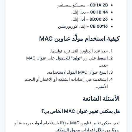
00:1A:2B
– سيسكو سيستمز
00:1B:44
– ديل إنك.
00:26:BB
– أبل إنك.
00:16:CB
– إنتل كوربوريشن
كيفية استخدام مولّد عناوين MAC
حدد عدد العناوين التي تريد توليدها.
اضغط على زر "
توليد
" للحصول على عنوان MAC
جديد.
انسخ عنوان MAC المولد لاستخدامه.
استخدمه في إعدادات الشبكة أو الاختبار أو البحث
الأمني.
الأسئلة الشائعة
هل يمكنني تغيير عنوان MAC الخاص بي؟
نعم، يمكن تغيير عناوين MAC مؤقتًا باستخدام أدوات برمجية أو
يدويًا من خلال إعدادات محول الشبكة.