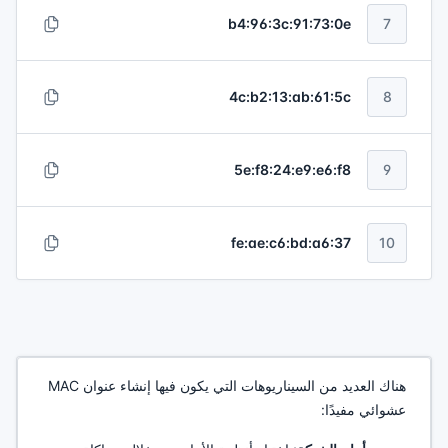
b4:96:3c:91:73:0e
7
4c:b2:13:ab:61:5c
8
5e:f8:24:e9:e6:f8
9
fe:ae:c6:bd:a6:37
10
هناك العديد من السيناريوهات التي يكون فيها إنشاء عنوان MAC
عشوائي مفيدًا: