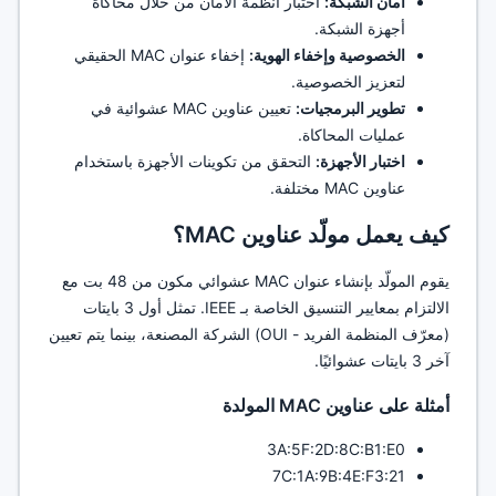
أمان الشبكة:
اختبار أنظمة الأمان من خلال محاكاة
أجهزة الشبكة.
الخصوصية وإخفاء الهوية:
إخفاء عنوان MAC الحقيقي
لتعزيز الخصوصية.
تطوير البرمجيات:
تعيين عناوين MAC عشوائية في
عمليات المحاكاة.
اختبار الأجهزة:
التحقق من تكوينات الأجهزة باستخدام
عناوين MAC مختلفة.
كيف يعمل مولّد عناوين MAC؟
يقوم المولّد بإنشاء عنوان MAC عشوائي مكون من 48 بت مع
الالتزام بمعايير التنسيق الخاصة بـ IEEE. تمثل أول 3 بايتات
(معرّف المنظمة الفريد - OUI) الشركة المصنعة، بينما يتم تعيين
آخر 3 بايتات عشوائيًا.
أمثلة على عناوين MAC المولدة
3A:5F:2D:8C:B1:E0
7C:1A:9B:4E:F3:21