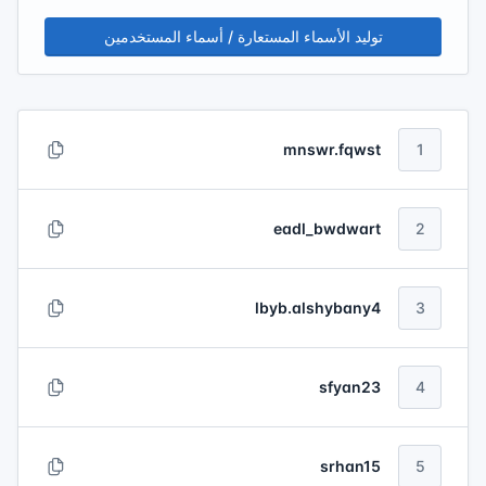
توليد الأسماء المستعارة / أسماء المستخدمين
mnswr.fqwst
1
eadl_bwdwart
2
lbyb.alshybany4
3
sfyan23
4
srhan15
5