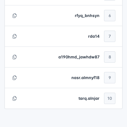
rfyq_bnhsyn
6
rda14
7
a190hmd_jawhdw87
8
nasr.almnyf18
9
tarq.alnjar
10