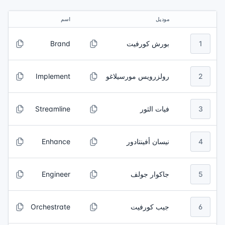
موديل
اسم
1
بورش كورفيت
Brand
2
رولزرويس مورسيلاغو
Implement
3
فيات الثور
Streamline
4
نيسان أفينتادور
Enhance
5
جاكوار جولف
Engineer
6
جيب كورفيت
Orchestrate