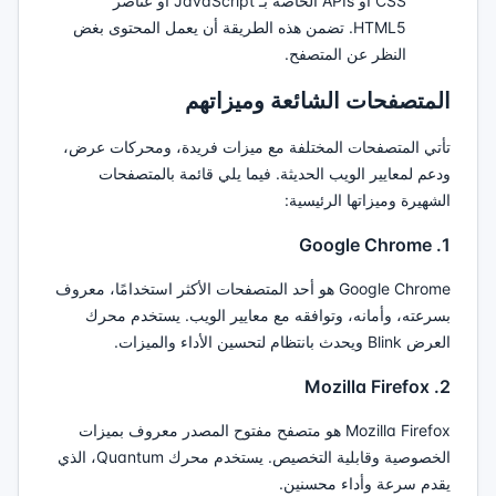
CSS أو APIs الخاصة بـ JavaScript أو عناصر
HTML5. تضمن هذه الطريقة أن يعمل المحتوى بغض
النظر عن المتصفح.
المتصفحات الشائعة وميزاتهم
تأتي المتصفحات المختلفة مع ميزات فريدة، ومحركات عرض،
ودعم لمعايير الويب الحديثة. فيما يلي قائمة بالمتصفحات
الشهيرة وميزاتها الرئيسية:
1. Google Chrome
Google Chrome هو أحد المتصفحات الأكثر استخدامًا، معروف
بسرعته، وأمانه، وتوافقه مع معايير الويب. يستخدم محرك
العرض Blink ويحدث بانتظام لتحسين الأداء والميزات.
2. Mozilla Firefox
Mozilla Firefox هو متصفح مفتوح المصدر معروف بميزات
الخصوصية وقابلية التخصيص. يستخدم محرك Quantum، الذي
يقدم سرعة وأداء محسنين.