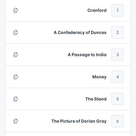
Cranford
1
A Confederacy of Dunces
2
A Passage to India
3
Money
4
The Stand
5
The Picture of Dorian Gray
6