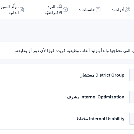
لفّة النرد
مولّد السيرة
أدوات
حاسبات
الافتراضيّة
الذاتية
 التي تحتاجها وابدأ بتوليد ألقاب وظيفية فريدة فورًا لأي دور أو وظيفة.
District Group مستشار
Internal Optimization مشرف
Internal Usability مخطط