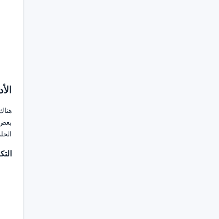
الأ
هناك
بعض 
الحلم
التك