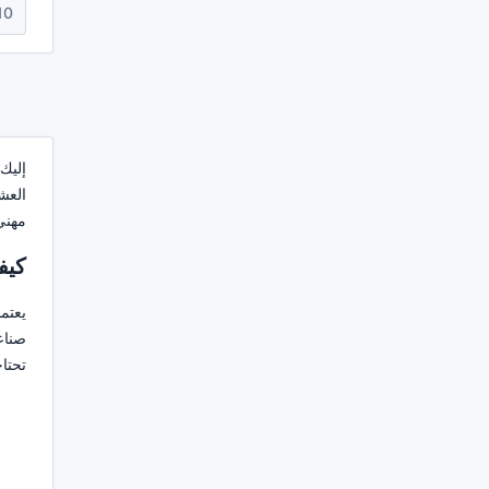
10
إليك 
العش
مهني،
كيف
يعتم
صناع
تحتا