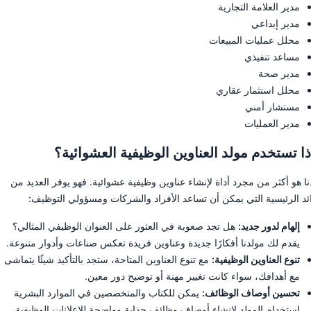
مدير العلامة التجارية
مدير إبداعي
محلل عمليات المبيعات
مساعد تنفيذي
مدير صحة
محلل استثمار عقاري
مستشار أمني
مدير العمليات
ذا تستخدم مولد العناوين الوظيفية العشوائية؟
نا هو أكثر من مجرد أداة لإنشاء عناوين وظيفية عشوائية. فهو يوفر العديد من
ائد الرئيسية التي يمكن أن تساعد الأفراد والشركات ومسؤولي التوظيف:
إلهام لدور جديد:
هل تجد صعوبة في العثور على العنوان الوظيفي المثالي؟
يقدم لك مولدنا أفكارًا جديدة وعناوين فريدة تعكس صناعات وأدوار متنوعة.
تنوع العناوين الوظيفية:
مع تنوع العناوين المتاحة، ستجد بالتأكيد شيئًا يتماشى
مع أهدافك، سواء كانت تغيير مهنة أو توضيح دور معين.
تحسين أوصاف الوظائف:
يمكن للكتاب والمتخصصين في الموارد البشرية
استخدام المولد لإنشاء أوصاف وظائف جذابة وواضحة للإعلانات الوظيفية،