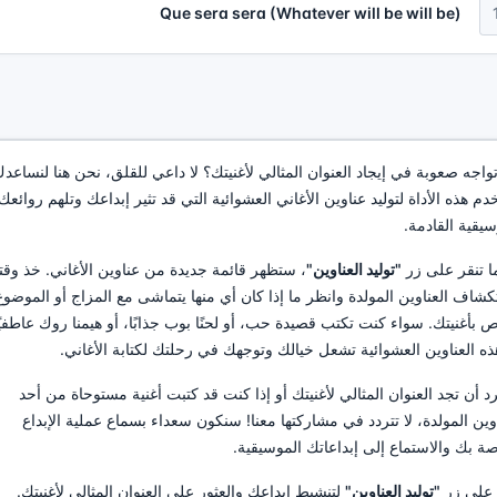
Que sera sera (Whatever will be will be)
واجه صعوبة في إيجاد العنوان المثالي لأغنيتك؟ لا داعي للقلق، نحن هنا لنساعدك
دم هذه الأداة لتوليد عناوين الأغاني العشوائية التي قد تثير إبداعك وتلهم روائعك
سيقية القادمة.
ا تنقر على زر
"توليد العناوين"
، ستظهر قائمة جديدة من عناوين الأغاني. خذ وق
كشاف العناوين المولدة وانظر ما إذا كان أي منها يتماشى مع المزاج أو الموضوع
ص بأغنيتك. سواء كنت تكتب قصيدة حب، أو لحنًا بوب جذابًا، أو هيمنا روك عاطفيً
ذه العناوين العشوائية تشعل خيالك وتوجهك في رحلتك لكتابة الأغاني.
د أن تجد العنوان المثالي لأغنيتك أو إذا كنت قد كتبت أغنية مستوحاة من أحد
اوين المولدة، لا تتردد في مشاركتها معنا! سنكون سعداء بسماع عملية الإبداع
صة بك والاستماع إلى إبداعاتك الموسيقية.
 على زر
"توليد العناوين"
لتنشيط إبداعك والعثور على العنوان المثالي لأغنيتك.