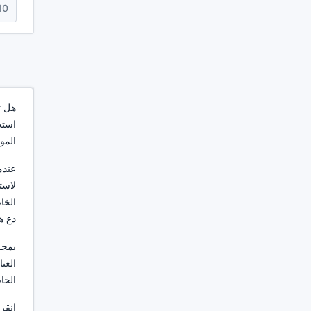
10
هل ت
استخ
المو
عندم
لاست
الخا
دع ه
بمجر
العن
الخا
انقر