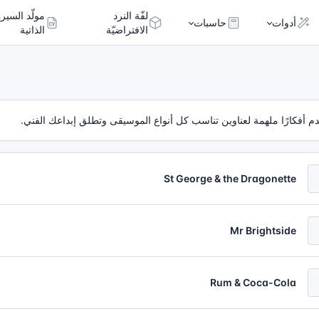
لفّة النرد
مولّد السيرة
أدوات
حاسبات
الافتراضيّة
الذاتية
دم أفكارًا ملهمة لعناوين تناسب كل أنواع الموسيقى وتطلق إبداعك الفني.
St George & the Dragonette
Mr Brightside
Rum & Coca-Cola