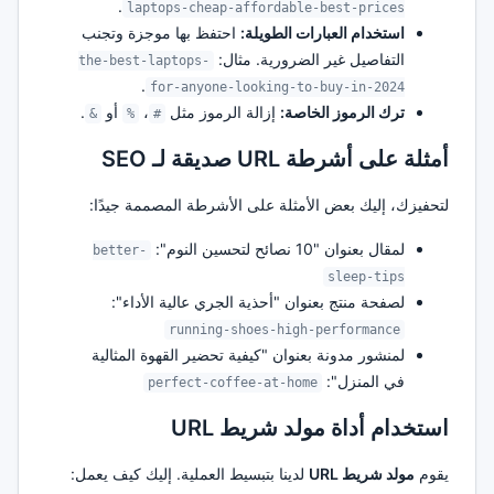
.
laptops-cheap-affordable-best-prices
استخدام العبارات الطويلة:
احتفظ بها موجزة وتجنب
التفاصيل غير الضرورية. مثال:
the-best-laptops-
.
for-anyone-looking-to-buy-in-2024
ترك الرموز الخاصة:
إزالة الرموز مثل
،
أو
.
&
%
#
أمثلة على أشرطة URL صديقة لـ SEO
لتحفيزك، إليك بعض الأمثلة على الأشرطة المصممة جيدًا:
لمقال بعنوان "10 نصائح لتحسين النوم":
better-
sleep-tips
لصفحة منتج بعنوان "أحذية الجري عالية الأداء":
running-shoes-high-performance
لمنشور مدونة بعنوان "كيفية تحضير القهوة المثالية
في المنزل":
perfect-coffee-at-home
استخدام أداة مولد شريط URL
يقوم
مولد شريط URL
لدينا بتبسيط العملية. إليك كيف يعمل: