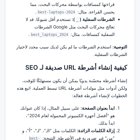
قراءتها كمسافات بواسطة محركات البحث، مما
يحسن القراءة. مثال:
.
best-laptops-2024
الشرطات السفلية (
):
تستخدم أقل شيوعًا. قد لا
_
تعالج محركات البحث مثل Google الشرطات
السفلية كمسافات. مثال:
.
best_laptops_2024
التوصية:
استخدم الشرطات ما لم يكن لديك سبب محدد لاختيار
الشرطات السفلية.
كيفية إنشاء أشرطة URL صديقة لـ SEO
إنشاء أشرطة محسّنة يدويًا يمكن أن يكون مستهلكًا للوقت،
ولكن أدوات مثل مولدات أشرطة URL تبسط العملية. اتبع هذه
الخطوات لإنشاء أشرطة فعالة:
ابدأ بعنوان الصفحة:
على سبيل المثال، إذا كان عنوانك
هو "أفضل أجهزة الكمبيوتر المحمولة لعام 2024"،
ابدأ بذلك.
إزالة الكلمات الزائدة:
الكلمات مثل "الـ"، "لـ"، "أ"، و
"من" غير ضرورية في الأشرطة. النتيجة:
best-