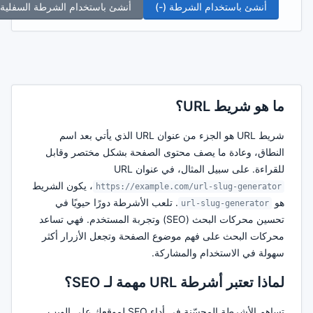
أنشئ باستخدام الشرطة (-)
أنشئ باستخدام الشرطة السفلية 
ما هو شريط URL؟
شريط URL هو الجزء من عنوان URL الذي يأتي بعد اسم
النطاق، وعادة ما يصف محتوى الصفحة بشكل مختصر وقابل
للقراءة. على سبيل المثال، في عنوان URL
، يكون الشريط
https://example.com/url-slug-generator
هو
. تلعب الأشرطة دورًا حيويًا في
url-slug-generator
تحسين محركات البحث (SEO) وتجربة المستخدم. فهي تساعد
محركات البحث على فهم موضوع الصفحة وتجعل الأزرار أكثر
سهولة في الاستخدام والمشاركة.
لماذا تعتبر أشرطة URL مهمة لـ SEO؟
تساهم الأشرطة المحسّنة في أداء SEO لموقعك على الويب