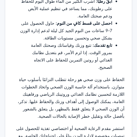
ابقَ رطبًا:
اشرب الكثير من الماء طوال اليوم للحفاظ
على رطوبتك، مما يساعد في تنظيم عملية الأيض
ودعم صحتك العامة.
احصل على قسط كافٍ من النوم:
حاول الحصول على
7-9 ساعات من النوم الجيد كل ليلة لدعم إدارة الوزن
بشكل صحي وتحسين مستويات الطاقة.
تابع تقدمك:
تتبع وزنك وقياساتك وصحتك العامة
بمرور الوقت. إذا لزم الأمر، قم بتعديل نظامك
الغذائي أو روتين التمرين للحفاظ على الاتجاه
الصحيح.
الحفاظ على وزن صحي هو رحلة تتطلب التزامًا بأسلوب حياة
متوازن. باستخدام آلة حاسبة الوزن الصحي واتخاذ الخطوات
اللازمة لتحسين نظامك الغذائي وروتينك الرياضي ورفاهيتك
العامة، يمكنك الوصول إلى أهداف وزنك والحفاظ عليها. تذكر،
أن الوزن الصحي لا يتعلق فقط بالمظهر، بل يتعلق بالشعور
بأفضل حالة وتقليل خطر الإصابة بالحالات الصحية.
استشر مقدم الرعاية الصحية أو اختصاصي تغذية للحصول على
توصيات مخصصة لإدارة الوزن بناءً على احتياجاتك الخاصة. مع