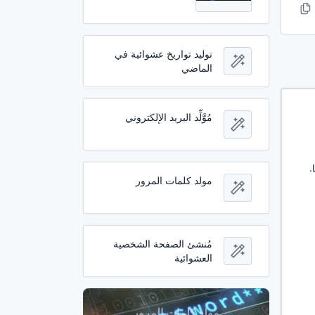
توليد تواريخ عشوائية في
الماضي
مُوَّلِّد البريد الإلكتروني
عنوان Litecoin هو معرف فريد يستخدم لإرسال واستقبال معاملات Litecoin (LTC).
مولد كلمات المرور
مُنشئ الصفحة الشخصية
العشوائية