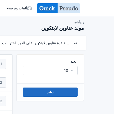
ألعاب وترفيه
ومُولِّدات
مولد عناوين لايتكوين
قم بإنشاء عدة عناوين لايتكوين على الفور. اختر العدد
العدد
1
2
توليد
3