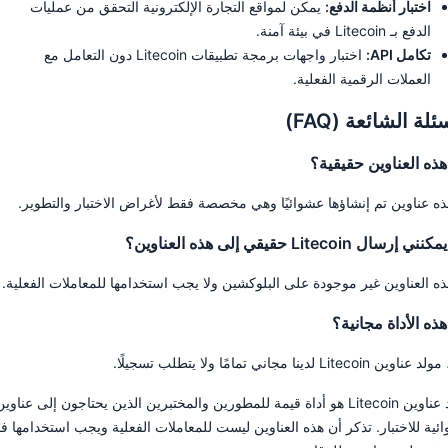
اختبار أنظمة الدفع:
يمكن لمواقع التجارة الإلكترونية التحقق من عمليات
الدفع بـ Litecoin في بيئة آمنة.
تكامل API:
اختبار واجهات برمجة تطبيقات Litecoin دون التعامل مع
العملات الرقمية الفعلية.
ئلة الشائعة (FAQ)
ذه العناوين حقيقية؟
هذه عناوين تم إنشاؤها عشوائيًا وهي مخصصة فقط لأغراض الاختبار والتطوير.
إرسال Litecoin حقيقي إلى هذه العناوين؟
هذه العناوين غير موجودة على البلوكشين ولا يجب استخدامها للمعاملات الفعلية.
ذه الأداة مجانية؟
ن Litecoin لدينا مجاني تمامًا ولا يتطلب تسجيلًا.
مولد عناوين Litecoin هو أداة قيمة للمطورين والمختبرين الذين يحتاجون إلى عناوي
ئية للاختبار. تذكر أن هذه العناوين ليست للمعاملات الفعلية ويجب استخدامها 