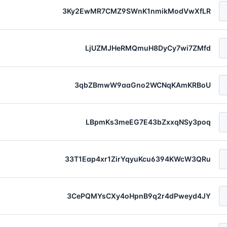
3Ky2EwMR7CMZ9SWnK1nmikModVwXfLR
LjUZMJHeRMQmuH8DyCy7wi7ZMfd
3qbZBmwW9aaGno2WCNqKAmKRBoU
LBpmKs3meEG7E43bZxxqNSy3poq
33T1Eap4xr1ZirYqyuKcu6394KWcW3QRu
3CePQMYsCXy4oHpnB9q2r4dPweyd4JY