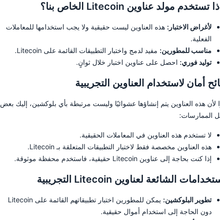
 تستخدم مولد عناوين Litecoin الخاص بنا؟
لأغراض الاختبار:
هذه العناوين ليست حقيقية ولا يجب استخدامها للمعاملات
الفعلية.
مناسب للمطورين:
مفيد لدمج واختبار التطبيقات القائمة على Litecoin.
توليد فوري:
احصل على عناوين اختبار خلال ثوانٍ.
ئح أمان لاستخدام العناوين التجريبية
ا لأن هذه العناوين يتم إنشاؤها عشوائيًا وليست مرتبطة بأي بلوكشين، إليك بعض
 الممارسات:
لا تستخدم هذه العناوين في المعاملات الحقيقية.
هذه العناوين مخصصة فقط لاختبار التطبيقات المتعلقة بـ Litecoin.
إذا كنت بحاجة إلى عناوين Litecoin حقيقية، فاستخدم محفظة موثوقة.
خدامات الشائعة لعناوين Litecoin التجريبية
تطوير البلوكشين:
يمكن للمطورين اختبار تطبيقاتهم القائمة على Litecoin
دون الحاجة إلى استخدام أموال حقيقية.