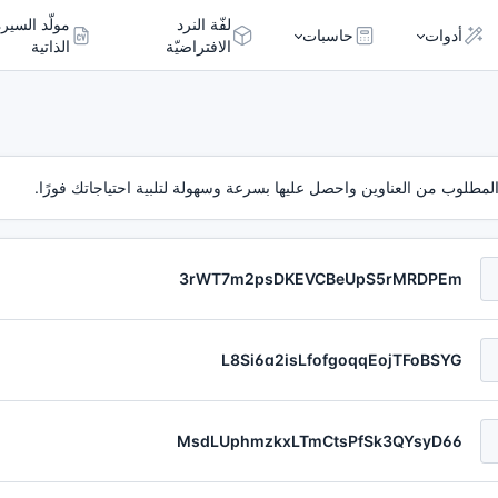
لفّة النرد
مولّد السيرة
أدوات
حاسبات
الافتراضيّة
الذاتية
 المطلوب من العناوين واحصل عليها بسرعة وسهولة لتلبية احتياجاتك فورًا.
3rWT7m2psDKEVCBeUpS5rMRDPEm
L8Si6a2isLfofgoqqEojTFoBSYG
MsdLUphmzkxLTmCtsPfSk3QYsyD66