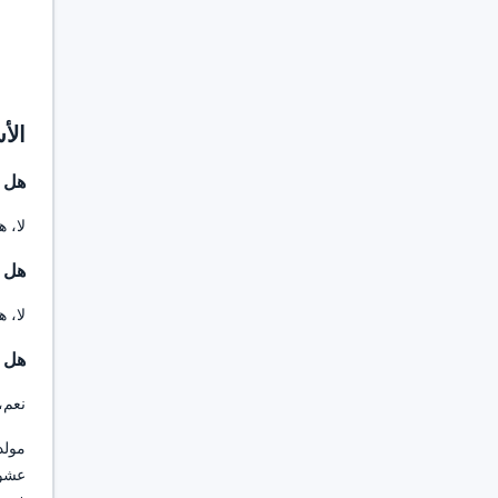
الأس
هل ه
لا، 
هل يمكنني 
لا، 
هل ه
نعم، مولد عناوي
عشوا