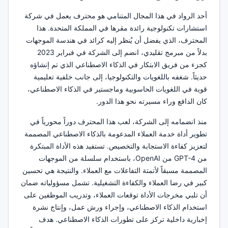
أحد الرواد في هذا المجال المتنامي هو محترف يعمل في شركة
استشارات تكنولوجية رائدة مقرها في المملكة المتحدة. هذا
المحترف، الذي يفضل أن يُنظر إليه كرائد في هندسة الموجهات
بدلاً من مبرمج تقليدي، انضم إلى الشركة في فبراير 2023
كجزء من فريق الابتكار في الذكاء الاصطناعي الذي تم إنشاؤه
حديثاً. شغفه باللغويات والتكنولوجيا، إلى جانب خلفية تعليمية
قوية في اللغويات الحاسوبية وماجستير في الذكاء الاصطناعي،
كان الدافع وراء مسيرته نحو هذا الدور.
منذ انضمامه إلى الشركة، لعب هذا المحترف دوراً محورياً في
تطوير أداة خدمة العملاء المدعومة بالذكاء الاصطناعي المصممة
لتعزيز كفاءة الاستجابة والتخصيص. تستفيد هذه الأداة المبتكرة
من GPT-4 من OpenAI، باستخدام سلسلة من الموجهات
المصممة مسبقاً لأتمتة التفاعلات مع العملاء. والنتيجة هي تحسين
كبير في رضا العملاء والكفاءة التشغيلية. تشمل مسؤولياته ضمان
أن تلبي مخرجات الأداة توقعات العملاء، وتدريب الموظفين على
استخدام الذكاء الاصطناعي، وإجراء ورش عمل، وإنتاج نشرة
إخبارية داخلية تركز على تطورات الذكاء الاصطناعي. هدف