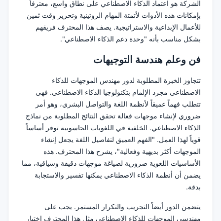
الشركة هو اعتماد الذكاء الاصطناعي على نطاق واسع، معترفاً
بإمكانات هذه الأدوات لأتمتة المهام الروتينية وتحرير وقت ثمين
للأعمال الإبداعية والاستراتيجية. يصف هذا المحترف فريقهم
بشكل مناسب بأنه "وحدة دعم الذكاء الاصطناعي".
فن وعلم هندسة التوجيهات
تتجاوز الخبرة المطلوبة لدور مهندس الموجهات للذكاء
الاصطناعي مجرد الإلمام بتكنولوجيا الذكاء الاصطناعي. فهي
تتطلب فهماً عميقاً لأنظمة اللغة والتواصل البشري، وهو أمر
ضروري لإنشاء موجهات فعالة تحقق النتائج المطلوبة من نماذج
الذكاء الاصطناعي. الخلفية في اللغويات الحاسوبية توفر أساساً
قوياً لهذا العمل. "الفهم العميق لتفاصيل اللغة يجعل إنشاء
الموجهات أكثر بديهية وفعالية"، يشرح هذا المحترف. هذه
الأساسيات اللغوية ضرورية لصياغة موجهات دقيقة وسياقية، مما
يضمن أن أنظمة الذكاء الاصطناعي يمكنها تفسير والاستجابة
بدقة.
يتضمن الدور أيضاً التجريب والتكرار المستمر. يجب على
مهندسي الموجهات للذكاء الاصطناعي مثل هذا المحترف اختبار