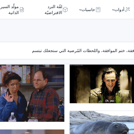
لفّة النرد
مولّد السيرة
أدوات
حاسبات
الافتراضيّة
الذاتية