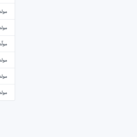
مولد عنا
مولد 
مولّ
مولد UUID - أنشئ معرّفات
مولد رم
مولد 