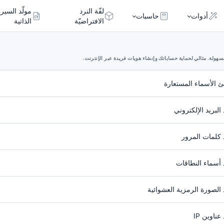
لفّة النرد
مولّد السيرة
أدوات
حاسبات
الافتراضيّة
الذاتية
ولة. مثالي لحماية حساباتك وإنشاء هويات فريدة عبر الإنترنت.
ئ الأسماء المستعارة
ِّد البريد الإلكتروني
 كلمات المرور
 أسماء النطاقات
 الصورة الرمزية العشوائية
عناوين IP